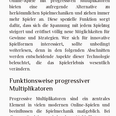
Online-Spiele mit progressiven Multiplikatoren
bieten eine aufregende Alternative zu
herkömmlichen Spielmechaniken und ziehen immer
mehr Spieler an. Diese spezielle Funktion sorgt
dafür, dass sich die Spannung mit jedem Spielzug
steigert und eröffnet völlig neue Möglichkeiten für
Gewinne und Strategien. Wer sich für innovative
Spielformen interessiert, sollte unbedingt
weiterlesen, denn in den folgenden Abschnitten
werden entscheidende Aspekte dieser Technologie
beleuchtet, die das Spielerlebnis wesentlich
verändern.
Funktionsweise progressiver
Multiplikatoren
Progressive Multiplikatoren sind ein zentrales
Element in vielen modernen Online-Spielen und
beeinflussen die Spielmechanik maßgeblich. Bei