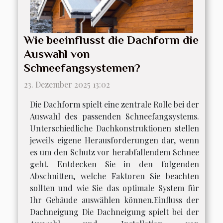
Wie beeinflusst die Dachform die
Auswahl von
Schneefangsystemen?
23. Dezember 2025 13:02
Die Dachform spielt eine zentrale Rolle bei der
Auswahl des passenden Schneefangsystems.
Unterschiedliche Dachkonstruktionen stellen
jeweils eigene Herausforderungen dar, wenn
es um den Schutz vor herabfallendem Schnee
geht. Entdecken Sie in den folgenden
Abschnitten, welche Faktoren Sie beachten
sollten und wie Sie das optimale System für
Ihr Gebäude auswählen können.Einfluss der
Dachneigung Die Dachneigung spielt bei der