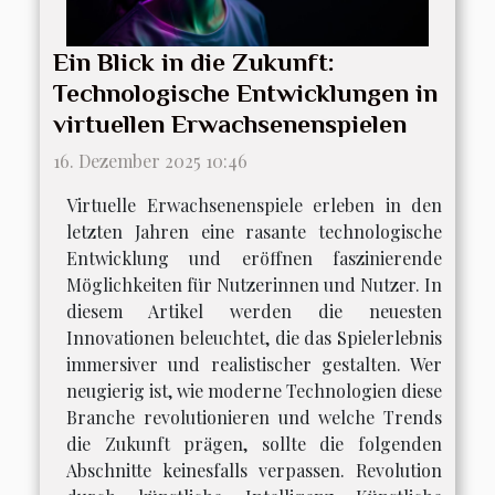
Ein Blick in die Zukunft:
Technologische Entwicklungen in
virtuellen Erwachsenenspielen
16. Dezember 2025 10:46
Virtuelle Erwachsenenspiele erleben in den
letzten Jahren eine rasante technologische
Entwicklung und eröffnen faszinierende
Möglichkeiten für Nutzerinnen und Nutzer. In
diesem Artikel werden die neuesten
Innovationen beleuchtet, die das Spielerlebnis
immersiver und realistischer gestalten. Wer
neugierig ist, wie moderne Technologien diese
Branche revolutionieren und welche Trends
die Zukunft prägen, sollte die folgenden
Abschnitte keinesfalls verpassen. Revolution