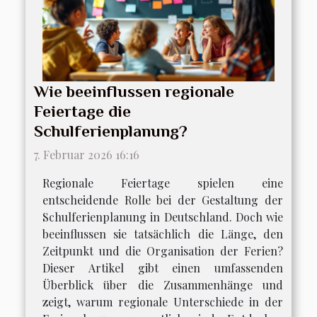
Wie beeinflussen regionale
Feiertage die
Schulferienplanung?
7. Februar 2026 16:16
Regionale Feiertage spielen eine
entscheidende Rolle bei der Gestaltung der
Schulferienplanung in Deutschland. Doch wie
beeinflussen sie tatsächlich die Länge, den
Zeitpunkt und die Organisation der Ferien?
Dieser Artikel gibt einen umfassenden
Überblick über die Zusammenhänge und
zeigt, warum regionale Unterschiede in der