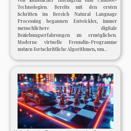
Technologien. Bereits mit den ersten
Schritten im Bereich Natural Language
Processing begannen Entwickler, immer
menschlichere digitale
Beziehungserfahrungen zu ermöglichen.
Moderne virtuelle Freundin-Programme
nutzen fortschrittliche Algorithmen, um...