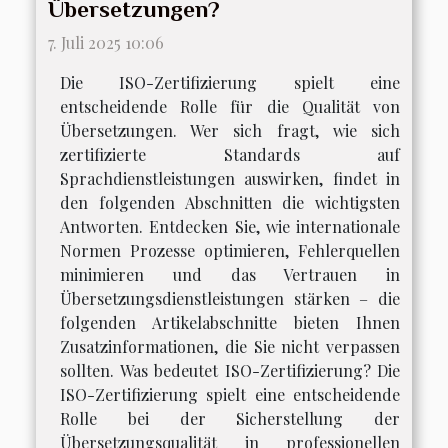
Übersetzungen?
7. Juli 2025 10:06
Die ISO-Zertifizierung spielt eine
entscheidende Rolle für die Qualität von
Übersetzungen. Wer sich fragt, wie sich
zertifizierte Standards auf
Sprachdienstleistungen auswirken, findet in
den folgenden Abschnitten die wichtigsten
Antworten. Entdecken Sie, wie internationale
Normen Prozesse optimieren, Fehlerquellen
minimieren und das Vertrauen in
Übersetzungsdienstleistungen stärken – die
folgenden Artikelabschnitte bieten Ihnen
Zusatzinformationen, die Sie nicht verpassen
sollten. Was bedeutet ISO-Zertifizierung? Die
ISO-Zertifizierung spielt eine entscheidende
Rolle bei der Sicherstellung der
Übersetzungsqualität in professionellen