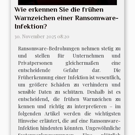
Wie erkennen Sie die frühen
Warnzeichen einer Ransomware-
Infektion?
30. November 2025 08:20
Ransomware-Bedrohungen nehmen stetig zu
und stellen für Unternehmen und
Privatpersonen gleichermaßen eine
entscheidende Gefahr dar. Die
Früherkennung einer Infektion ist wesentlich,
um größere Schäden zu verhindern und
sensible Daten zu schützen. Deshalb ist es
entscheidend, die frühen Warnzeichen zu
kennen und richtig zu interpretieren – im
folgenden Artikel werden die wichtigsten
Hinweise erläutert, die auf eine Ransomware-
Infektion hindeuten könnten. Ungewöhnliche