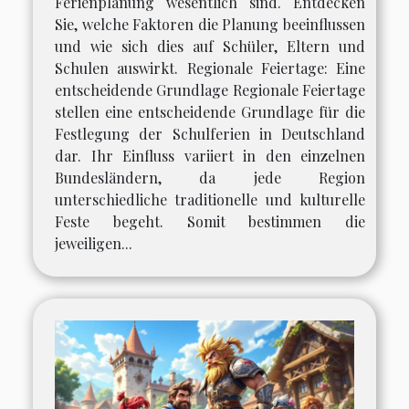
Ferienplanung wesentlich sind. Entdecken
Sie, welche Faktoren die Planung beeinflussen
und wie sich dies auf Schüler, Eltern und
Schulen auswirkt. Regionale Feiertage: Eine
entscheidende Grundlage Regionale Feiertage
stellen eine entscheidende Grundlage für die
Festlegung der Schulferien in Deutschland
dar. Ihr Einfluss variiert in den einzelnen
Bundesländern, da jede Region
unterschiedliche traditionelle und kulturelle
Feste begeht. Somit bestimmen die
jeweiligen...