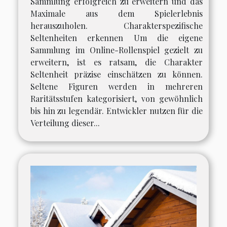
Sammlung erfolgreich zu erweitern und das
Maximale aus dem Spielerlebnis
herauszuholen. Charakterspezifische
Seltenheiten erkennen Um die eigene
Sammlung im Online-Rollenspiel gezielt zu
erweitern, ist es ratsam, die Charakter
Seltenheit präzise einschätzen zu können.
Seltene Figuren werden in mehreren
Raritätsstufen kategorisiert, von gewöhnlich
bis hin zu legendär. Entwickler nutzen für die
Verteilung dieser...