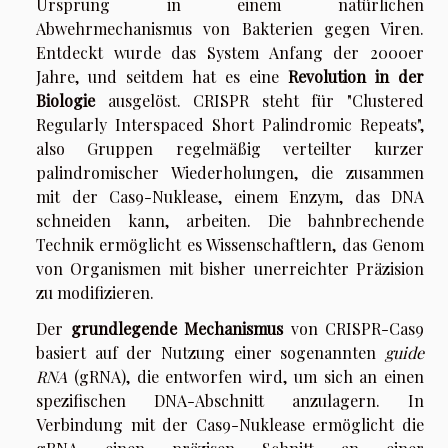
Ursprung in einem natürlichen
Abwehrmechanismus von Bakterien gegen Viren.
Entdeckt wurde das System Anfang der 2000er
Jahre, und seitdem hat es eine
Revolution in der
Biologie
ausgelöst. CRISPR steht für "Clustered
Regularly Interspaced Short Palindromic Repeats",
also Gruppen regelmäßig verteilter kurzer
palindromischer Wiederholungen, die zusammen
mit der Cas9-Nuklease, einem Enzym, das DNA
schneiden kann, arbeiten. Die bahnbrechende
Technik ermöglicht es Wissenschaftlern, das Genom
von Organismen mit bisher unerreichter Präzision
zu modifizieren.
Der
grundlegende Mechanismus
von CRISPR-Cas9
basiert auf der Nutzung einer sogenannten
guide
RNA
(gRNA), die entworfen wird, um sich an einen
spezifischen DNA-Abschnitt anzulagern. In
Verbindung mit der Cas9-Nuklease ermöglicht die