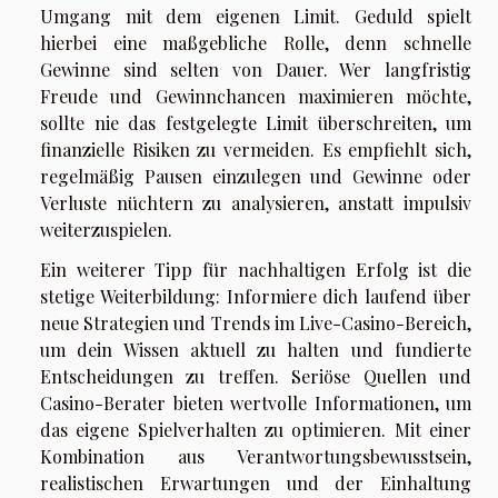
Umgang mit dem eigenen Limit. Geduld spielt
hierbei eine maßgebliche Rolle, denn schnelle
Gewinne sind selten von Dauer. Wer langfristig
Freude und Gewinnchancen maximieren möchte,
sollte nie das festgelegte Limit überschreiten, um
finanzielle Risiken zu vermeiden. Es empfiehlt sich,
regelmäßig Pausen einzulegen und Gewinne oder
Verluste nüchtern zu analysieren, anstatt impulsiv
weiterzuspielen.
Ein weiterer Tipp für nachhaltigen Erfolg ist die
stetige Weiterbildung: Informiere dich laufend über
neue Strategien und Trends im Live-Casino-Bereich,
um dein Wissen aktuell zu halten und fundierte
Entscheidungen zu treffen. Seriöse Quellen und
Casino-Berater bieten wertvolle Informationen, um
das eigene Spielverhalten zu optimieren. Mit einer
Kombination aus Verantwortungsbewusstsein,
realistischen Erwartungen und der Einhaltung