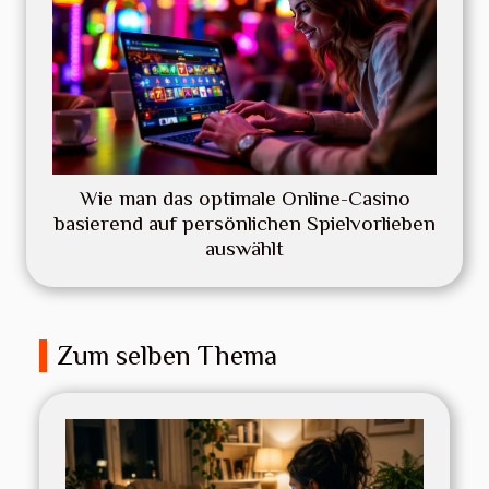
Wie man das optimale Online-Casino
basierend auf persönlichen Spielvorlieben
auswählt
Zum selben Thema