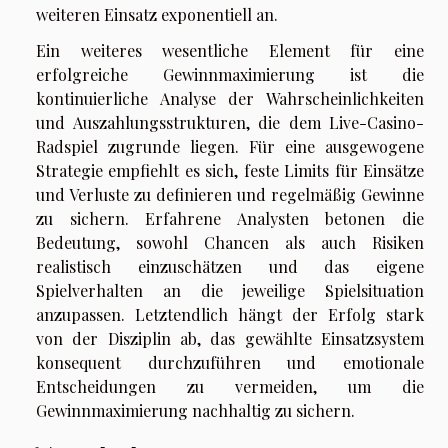
weiteren Einsatz exponentiell an.
Ein weiteres wesentliche Element für eine
erfolgreiche Gewinnmaximierung ist die
kontinuierliche Analyse der Wahrscheinlichkeiten
und Auszahlungsstrukturen, die dem Live-Casino-
Radspiel zugrunde liegen. Für eine ausgewogene
Strategie empfiehlt es sich, feste Limits für Einsätze
und Verluste zu definieren und regelmäßig Gewinne
zu sichern. Erfahrene Analysten betonen die
Bedeutung, sowohl Chancen als auch Risiken
realistisch einzuschätzen und das eigene
Spielverhalten an die jeweilige Spielsituation
anzupassen. Letztendlich hängt der Erfolg stark
von der Disziplin ab, das gewählte Einsatzsystem
konsequent durchzuführen und emotionale
Entscheidungen zu vermeiden, um die
Gewinnmaximierung nachhaltig zu sichern.