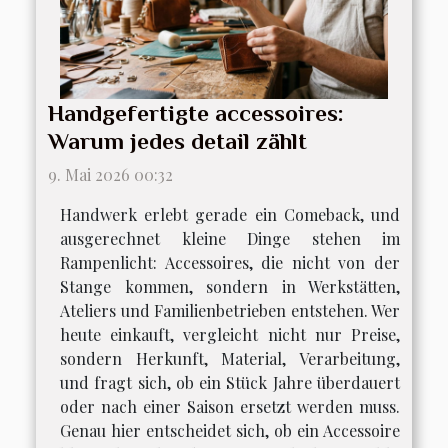
Handgefertigte accessoires:
Warum jedes detail zählt
9. Mai 2026 00:32
Handwerk erlebt gerade ein Comeback, und
ausgerechnet kleine Dinge stehen im
Rampenlicht: Accessoires, die nicht von der
Stange kommen, sondern in Werkstätten,
Ateliers und Familienbetrieben entstehen. Wer
heute einkauft, vergleicht nicht nur Preise,
sondern Herkunft, Material, Verarbeitung,
und fragt sich, ob ein Stück Jahre überdauert
oder nach einer Saison ersetzt werden muss.
Genau hier entscheidet sich, ob ein Accessoire