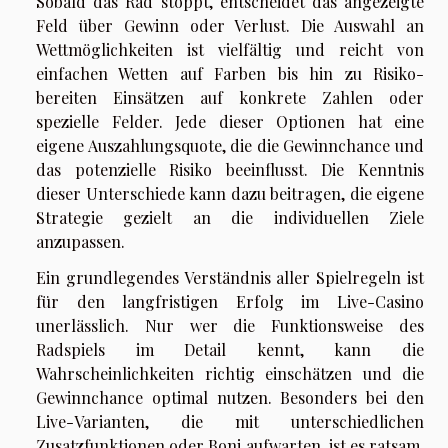
Sobald das Rad stoppt, entscheidet das angezeigte
Feld über Gewinn oder Verlust. Die Auswahl an
Wettmöglichkeiten ist vielfältig und reicht von
einfachen Wetten auf Farben bis hin zu Risiko-
bereiten Einsätzen auf konkrete Zahlen oder
spezielle Felder. Jede dieser Optionen hat eine
eigene Auszahlungsquote, die die Gewinnchance und
das potenzielle Risiko beeinflusst. Die Kenntnis
dieser Unterschiede kann dazu beitragen, die eigene
Strategie gezielt an die individuellen Ziele
anzupassen.
Ein grundlegendes Verständnis aller Spielregeln ist
für den langfristigen Erfolg im Live-Casino
unerlässlich. Nur wer die Funktionsweise des
Radspiels im Detail kennt, kann die
Wahrscheinlichkeiten richtig einschätzen und die
Gewinnchance optimal nutzen. Besonders bei den
Live-Varianten, die mit unterschiedlichen
Zusatzfunktionen oder Boni aufwarten, ist es ratsam,