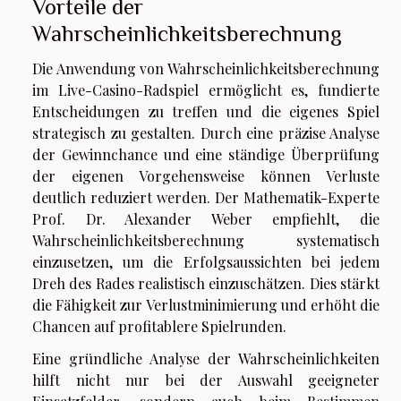
Vorteile der
Wahrscheinlichkeitsberechnung
Die Anwendung von Wahrscheinlichkeitsberechnung
im Live-Casino-Radspiel ermöglicht es, fundierte
Entscheidungen zu treffen und die eigenes Spiel
strategisch zu gestalten. Durch eine präzise Analyse
der Gewinnchance und eine ständige Überprüfung
der eigenen Vorgehensweise können Verluste
deutlich reduziert werden. Der Mathematik-Experte
Prof. Dr. Alexander Weber empfiehlt, die
Wahrscheinlichkeitsberechnung systematisch
einzusetzen, um die Erfolgsaussichten bei jedem
Dreh des Rades realistisch einzuschätzen. Dies stärkt
die Fähigkeit zur Verlustminimierung und erhöht die
Chancen auf profitablere Spielrunden.
Eine gründliche Analyse der Wahrscheinlichkeiten
hilft nicht nur bei der Auswahl geeigneter