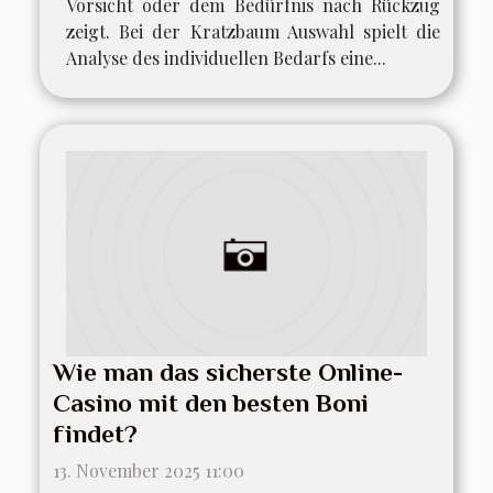
Vorsicht oder dem Bedürfnis nach Rückzug
zeigt. Bei der Kratzbaum Auswahl spielt die
Analyse des individuellen Bedarfs eine...
Wie man das sicherste Online-
Casino mit den besten Boni
findet?
13. November 2025 11:00