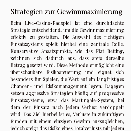
Strategien zur Gewinnmaximierung
Beim Live-Casino-Radspiel ist eine durchdachte
Strategie entscheidend, um die Gewinnmaximierung
effektiv zu gestalten. Die Auswahl des richtigen
Einsatzsystems spielt hierbei eine zentrale Rolle.
Konservative Ansatzpunkte, wie das Flat Betting,
zeichnen sich dadurch aus, dass stets derselbe
Betrag gesetzt wird. Diese Methode ermöglicht eine
überschaubare Risikosteuerung und eignet sich
besonders für Spieler, die Wert auf ein langfristiges
Chancen- und Risikomanagement legen. Dagegen
setzen aggressive Strategien häufig auf progressive
Einsatzsysteme, etwa das Martingale-System, bei
dem der Einsatz nach jedem Verlust verdoppelt
wird. Das Ziel hierbei ist es, Verluste in zukünftigen
Runden mit einem einzigen Gewinn auszugleichen,
jedoch steigt das Risiko eines Totalverlusts mit jedem