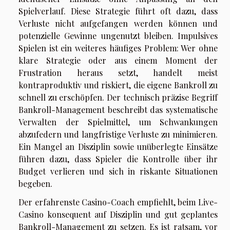
Spielverlauf. Diese Strategie führt oft dazu, dass
Verluste nicht aufgefangen werden können und
potenzielle Gewinne ungenutzt bleiben. Impulsives
Spielen ist ein weiteres häufiges Problem: Wer ohne
klare Strategie oder aus einem Moment der
Frustration heraus setzt, handelt meist
kontraproduktiv und riskiert, die eigene Bankroll zu
schnell zu erschöpfen. Der technisch präzise Begriff
Bankroll-Management beschreibt das systematische
Verwalten der Spielmittel, um Schwankungen
abzufedern und langfristige Verluste zu minimieren.
Ein Mangel an Disziplin sowie unüberlegte Einsätze
führen dazu, dass Spieler die Kontrolle über ihr
Budget verlieren und sich in riskante Situationen
begeben.
Der erfahrenste Casino-Coach empfiehlt, beim Live-
Casino konsequent auf Disziplin und gut geplantes
Bankroll-Management zu setzen. Es ist ratsam, vor