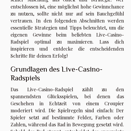
entschlossen ist, eine möglichst hohe Gewinnchance
zu nutzen, sollte nicht nur auf sein Bauchgefühl
vertrauen. In den folgenden Abschnitten werden
essentielle Strategien und Tipps beleuchtet, um die
eigenen Gewinne beim beliebten Live-Casino-
Radspiel optimal zu maximieren. Lass dich
inspirieren und entdecke die entscheidenden
Schritte für deinen Erfolg!
Grundlagen des Live-Casino-
Radspiels
Das Live-Casino-Radspiel zählt zu den
spannendsten Glücksspielen, bei denen das
Geschehen in Echtzeit von einem Croupier
moderiert wird. Die Spielregeln sind einfach: Der
Spieler setzt auf bestimmte Felder, Farben oder
Zahlen, während das Rad in Bewegung gesetzt wird.