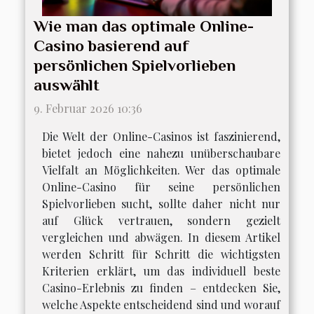
Wie man das optimale Online-
Casino basierend auf
persönlichen Spielvorlieben
auswählt
9. Februar 2026 10:36
Die Welt der Online-Casinos ist faszinierend,
bietet jedoch eine nahezu unüberschaubare
Vielfalt an Möglichkeiten. Wer das optimale
Online-Casino für seine persönlichen
Spielvorlieben sucht, sollte daher nicht nur
auf Glück vertrauen, sondern gezielt
vergleichen und abwägen. In diesem Artikel
werden Schritt für Schritt die wichtigsten
Kriterien erklärt, um das individuell beste
Casino-Erlebnis zu finden – entdecken Sie,
welche Aspekte entscheidend sind und worauf