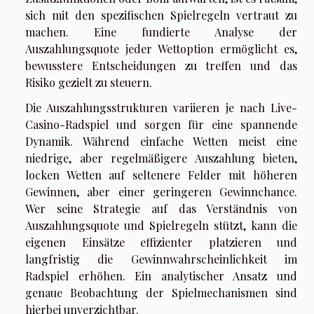
sich mit den spezifischen Spielregeln vertraut zu
machen. Eine fundierte Analyse der
Auszahlungsquote jeder Wettoption ermöglicht es,
bewusstere Entscheidungen zu treffen und das
Risiko gezielt zu steuern.
Die Auszahlungsstrukturen variieren je nach Live-
Casino-Radspiel und sorgen für eine spannende
Dynamik. Während einfache Wetten meist eine
niedrige, aber regelmäßigere Auszahlung bieten,
locken Wetten auf seltenere Felder mit höheren
Gewinnen, aber einer geringeren Gewinnchance.
Wer seine Strategie auf das Verständnis von
Auszahlungsquote und Spielregeln stützt, kann die
eigenen Einsätze effizienter platzieren und
langfristig die Gewinnwahrscheinlichkeit im
Radspiel erhöhen. Ein analytischer Ansatz und
genaue Beobachtung der Spielmechanismen sind
hierbei unverzichtbar.