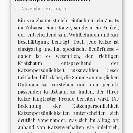
23. November 2025 09:30
Ein Kratzbaum ist nicht einfach nur ein Zusatz
im Zuhause einer Katze, sondern ein Artikel,
der entscheidend zum Wohlbefinden und zur
Beschäftigung beiträgt. Doch jede Katze ist
einzigartig und hat spezifische Bedürfnisse –
daher ist es wesentlich, den richtigen
Kratzbaum entsprechend der
Katzenpersönlichkeit auszuwählen. Dieser
Leitfaden hilft dabei, die Summe an möglichen
Optionen zu verstehen und den perfekt
passenden Kratzbaum zu finden, der Ihrer
Katze langfristig Freude bereiten wird. Die
Bedeutung der Katzenpersönlichkeit
Katzenpersönlichkeiten unterscheiden sich
deutlich voneinander, was sich im Alltag oft
anhand von Katzenverhalten wie Spieltrieb,