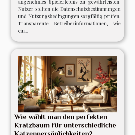
angenehmes Spielerlebnis zu gewährleisten.
Nutzer sollten die Datenschutzbestimmungen
und Nutzungsbedingungen sorgfältig prüfen.
Transparente Betreiberinformationen, wie
ein...
Wie wählt man den perfekten
Kratzbaum für unterschiedliche
Katzenpersönlichkeiten?