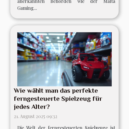
anerkannten Behörden wie der Malta
Gaming...
Wie wählt man das perfekte
ferngesteuerte Spielzeug für
jedes Alter?
21. August 2025 09:32
Die Welt der ferngesteuerten Spielzeuge ist