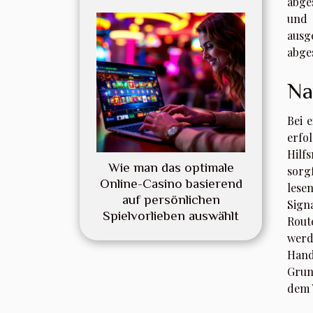
abge
und 
ausg
abge
Na
Bei 
erfo
Hilf
Wie man das optimale
sorg
Online-Casino basierend
lese
auf persönlichen
Sign
Spielvorlieben auswählt
Rout
werd
Hand
Grun
dem 