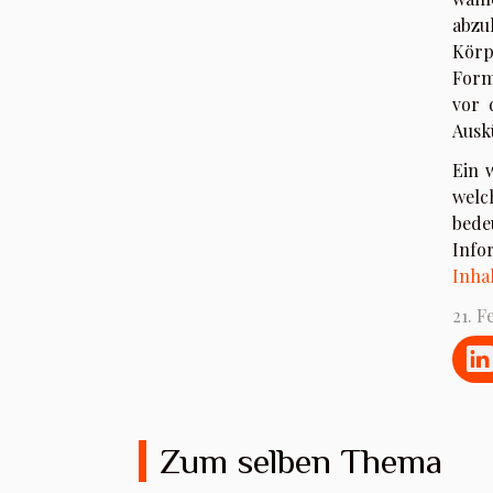
abzu
Körp
Form
vor 
Ausk
Ein 
welc
bede
Info
Inha
21. F
Zum selben Thema