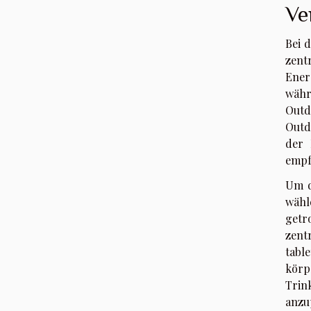
Ve
Bei 
zent
Ener
währ
Outd
Outd
der 
empf
Um d
wähl
getr
zent
tabl
körp
Tri
anzu