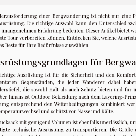
Herausforderung einer Bergwanderung ist nicht nur eine 
Ausrüstung. Die richtige Auswahl kann den Unterschied zw
r unangenehmen Erfahrung bedeuten. Dieser Artikel bietet wert
ste Tour vorbereiten können. Entdecken Sie, welche Ausrüs
as Beste für Ihre Bedürfnisse auswählen.
srüstungsgrundlagen für Bergw
richtige Ausrüstung ist für die Sicherheit und den Komfo
entaren Gegenständen, die jeder Wanderer dabei haben 
erstiefel, die sowohl Halt als auch Schutz bieten und für 
ber hinaus ist Outdoor Bekleidung nach dem Layering-Prin
dung entsprechend den Wetterbedingungen kombiniert werde
emperaturwechsel und schützt vor Nässe und Kälte.
Rucksack mit genügend Volumen ist ebenfalls unerlässlich, u
tigte technische Ausrüstung zu transportieren. Die Größe 