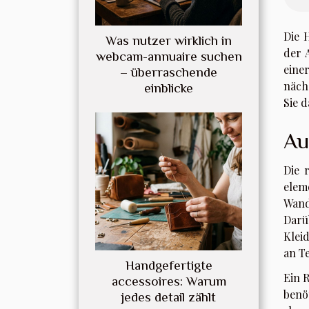
Die 
Was nutzer wirklich in
der 
webcam-annuaire suchen
eine
– überraschende
näch
einblicke
Sie d
Au
Die 
elem
Wand
Darü
Klei
an T
Handgefertigte
Ein 
accessoires: Warum
benö
jedes detail zählt