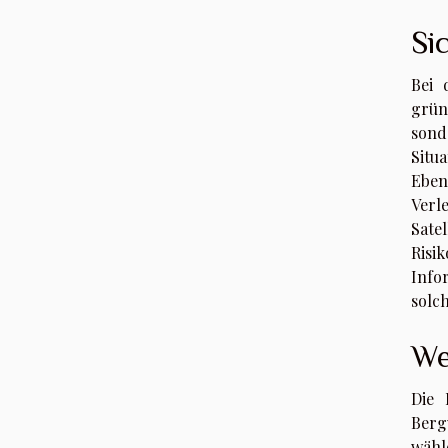
Si
Bei 
grün
sond
Situ
Eben
Verl
Sate
Risi
Info
solch
We
Die 
Berg
wähle