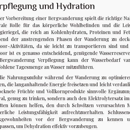
rpflegung und Hydration
der Vorbereitung einer Bergwanderung spielt die richtige N
rale Rolle für das körperliche Wohlbefinden und die Leis
gieriegel, die reich an Kohlenhydraten, Proteinen und Fe
end der anstrengenden Phasen der Wanderung zu decken
oor-Aktivitäten, da sie leicht zu transportieren sind und
oor ist es genauso entscheidend, genügende Wasserreserve
Bergwanderung Verpflegung kann der Wasserbedarf vari
ohlene Tagesmenge an Wasser mitzuführen.
ie Nahrungszufuhr während der Wanderung zu optimieren, 
en, die langanhaltende Energie freisetzen und leicht verdau
ocknete Früchte und Vollkornprodukte sinnvolle Ergänzung
ral, genug zu trinken, sondern auch den Elektrolytersatz im
etten können helfen, den durch Schwitzen verursachten Mi
erliche Leistungsfähigkeit aufrechtzuerhalten. Schlusse
nkgewohnheiten vor der Bergwanderung zu kennen un
passen, um Dehydration effektiv vorzubeugen.