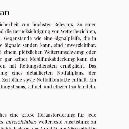
lan
cherheit von höchster Relevanz. Zu einer
d die Berücksichtigung von Wetterberichten,
 Gegenstände wie eine Signalpfeife, die in
he Signale senden kann, sind unverzichtbar.
bei einem plötzlichen Wetterumschwung oder
der gar keiner Mobilfunkabdeckung kann ein
ion mit Rettungsdiensten ermöglicht. Das
g eines detaillierten Notfallplans, der
Zeitpläne sowie Notfallkontakte enthält. Ein
ttungsteams, schnell und effizient zu handeln.
ches eine große Herausforderung für jede
 es
unverzichtbar
, wetterfeste Ausrüstung zu
ichte Jacke ist das A und O, um Nässe effektiv