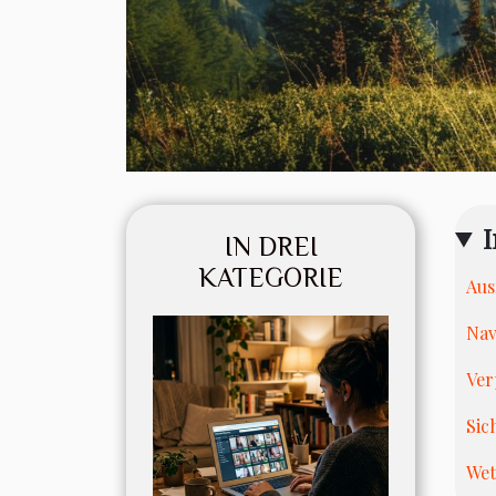
I
IN DREI
KATEGORIE
Aus
Nav
Ver
Sic
Wet