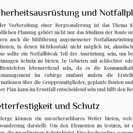
cherheitsausrüstung und Notfallp
der Vorbereitung einer Bergwanderung ist das Thema Si
dlichen Planung gehört nicht nur das Studium der Route un
ern auch die Mitführung angemessener Notfallausrüstung.
ationen, in denen Sichtkontakt nicht möglich ist, akustisc
so sollte ein Notfallbiwak Teil der Ausrüstung sein, um 
etzungen Schutz zu bieten. In Gebieten mit schlechter o
llitentelefon lebensrettend sein, da es die Kommunikat
komanagement im Gebirge umfasst zudem die Erstellun
rmationen über die Gruppenmitglieder, geplante Routen und 
er Plan kann im Ernstfall entscheidend sein und hilft den Re
tterfestigkeit und Schutz
Berge können ein unvorhersehbares Wetter bieten, wel
wanderung darstellt. Um den Elementen zu trotzen, ist
n, die zuverlässigen Schutz bietet. Eine hochwertige, wasserd