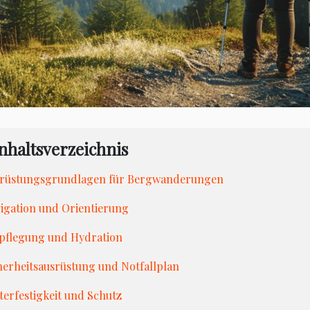
nhaltsverzeichnis
rüstungsgrundlagen für Bergwanderungen
igation und Orientierung
pflegung und Hydration
herheitsausrüstung und Notfallplan
terfestigkeit und Schutz