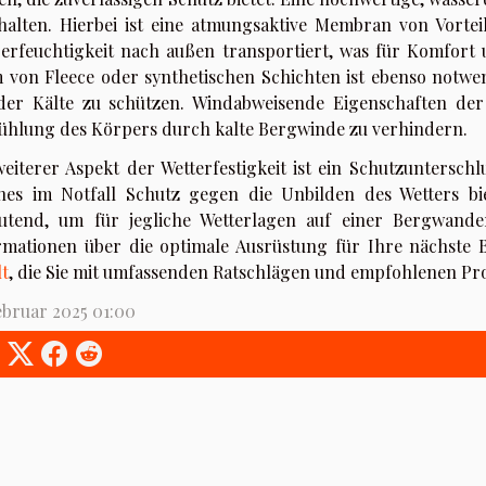
halten. Hierbei ist eine atmungsaktive Membran von Vorteil
erfeuchtigkeit nach außen transportiert, was für Komfort u
 von Fleece oder synthetischen Schichten ist ebenso not
der Kälte zu schützen. Windabweisende Eigenschaften der 
ühlung des Körpers durch kalte Bergwinde zu verhindern.
weiterer Aspekt der Wetterfestigkeit ist ein Schutzunterschlu
hes im Notfall Schutz gegen die Unbilden des Wetters bie
utend, um für jegliche Wetterlagen auf einer Bergwande
rmationen über die optimale Ausrüstung für Ihre nächste 
lt
, die Sie mit umfassenden Ratschlägen und empfohlenen Pr
ebruar 2025 01:00