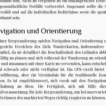
stimmt sein. Nicht zu vergessen ist ein umfangreiches Erste
gesundheitliche Notfälle vorbereitet. Insgesamt sollte di
ewählt und auf die individuellen Bedürfnisse sowie die spe
stimmt sein.
vigation und Orientierung
einer Bergwanderung spielen Navigation und Orientierung ei
lgreiche Erreichen des Ziels. Wanderkarten, insbesonder
smittel, da sie detailliert die Beschaffenheit des Geländes a
fältig zu planen und sich während der Wanderung zu orientie
n und zusammen mit einer Karte zu verwenden, kann entscheid
al schwach oder nicht verfügbar ist. Ein GPS-Gerät biete
enführung, aber ein Verständnis für die traditionelle Kom
en. Es ist empfehlenswert, sich vorab mit den Navigati
habung zu üben. Die Fertigkeit, sich mit Hilfe dies
dvoraussetzung für jede Bergwanderung, um bei unerwarte
Verlassen des markierten Weges richtig reagieren zu können.