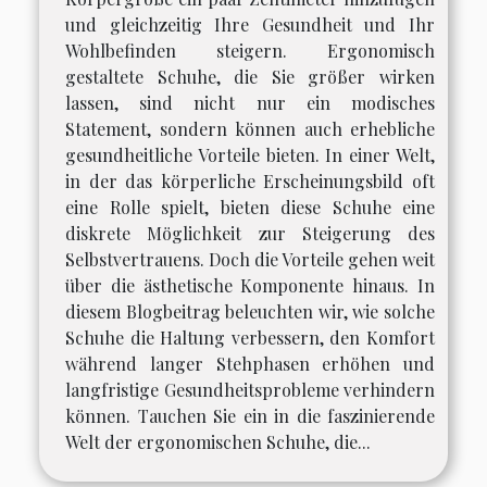
und gleichzeitig Ihre Gesundheit und Ihr
Wohlbefinden steigern. Ergonomisch
gestaltete Schuhe, die Sie größer wirken
lassen, sind nicht nur ein modisches
Statement, sondern können auch erhebliche
gesundheitliche Vorteile bieten. In einer Welt,
in der das körperliche Erscheinungsbild oft
eine Rolle spielt, bieten diese Schuhe eine
diskrete Möglichkeit zur Steigerung des
Selbstvertrauens. Doch die Vorteile gehen weit
über die ästhetische Komponente hinaus. In
diesem Blogbeitrag beleuchten wir, wie solche
Schuhe die Haltung verbessern, den Komfort
während langer Stehphasen erhöhen und
langfristige Gesundheitsprobleme verhindern
können. Tauchen Sie ein in die faszinierende
Welt der ergonomischen Schuhe, die...