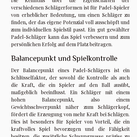
Die Kenntnis über die Eigenschaften der
verschiedenen Schlägerformen ist für Padel-Spieler
von erheblicher Bedeutung, um einen Schläger zu
finden, der das eigene Potenzial voll ausschöpft und
zum individuellen Spielstil passt. Ein gut gewählter
Padel-Schläger kann das Spiel verbessern und zum
persönlichen Erfolg auf dem Platz beitragen.
Balancepunkt und Spielkontrolle
Der Balancepunkt eines Padel-Schlägers ist ein
Schlüsselfaktor, der sowohl die Kontrolle als auch
die Kraft, die ein Spieler auf den Ball ausübt,
maßgeblich beeinflusst. Ein Schläger mit einem
hohen Balancepunkt, also einem
Gewichtsschwerpunkt näher zum Schlägerkopf,
fördert die Erzeugung von mehr Kraft bei Schlägen.
Dies ist besonders für Spieler von Vorteil, die ein
kraftvolles Spiel bevorzugen und die Fähigkeit
besitzen, die zusätzliche Schwungmasse präzise zu