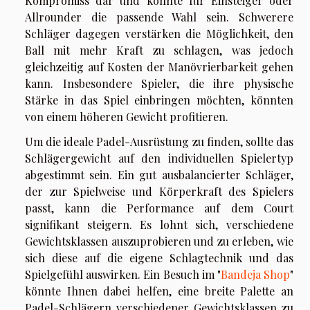
Kompromiss dar und könnte für Einsteiger oder
Allrounder die passende Wahl sein. Schwerere
Schläger dagegen verstärken die Möglichkeit, den
Ball mit mehr Kraft zu schlagen, was jedoch
gleichzeitig auf Kosten der Manövrierbarkeit gehen
kann. Insbesondere Spieler, die ihre physische
Stärke in das Spiel einbringen möchten, könnten
von einem höheren Gewicht profitieren.
Um die ideale Padel-Ausrüstung zu finden, sollte das
Schlägergewicht auf den individuellen Spielertyp
abgestimmt sein. Ein gut ausbalancierter Schläger,
der zur Spielweise und Körperkraft des Spielers
passt, kann die Performance auf dem Court
signifikant steigern. Es lohnt sich, verschiedene
Gewichtsklassen auszuprobieren und zu erleben, wie
sich diese auf die eigene Schlagtechnik und das
Spielgefühl auswirken. Ein Besuch im "
Bandeja Shop
"
könnte Ihnen dabei helfen, eine breite Palette an
Padel-Schlägern verschiedener Gewichtsklassen zu