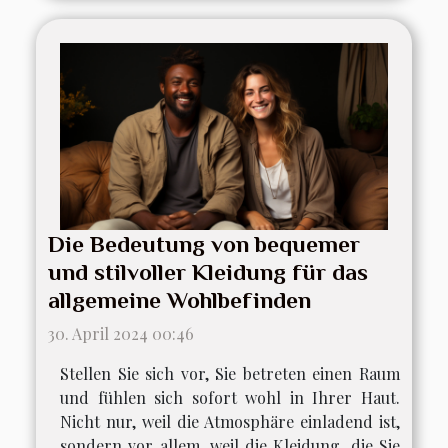
Die Bedeutung von bequemer
und stilvoller Kleidung für das
allgemeine Wohlbefinden
30. April 2024 00:46
Stellen Sie sich vor, Sie betreten einen Raum
und fühlen sich sofort wohl in Ihrer Haut.
Nicht nur, weil die Atmosphäre einladend ist,
sondern vor allem, weil die Kleidung, die Sie