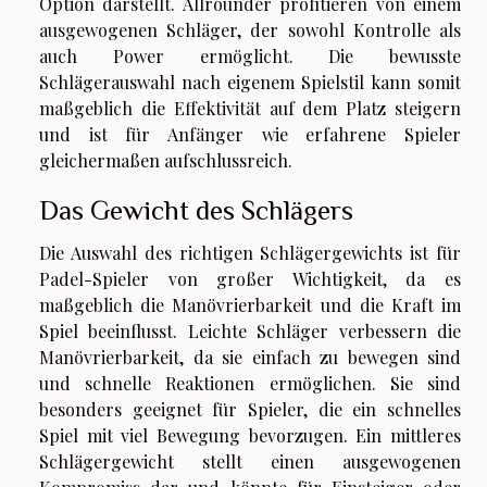
Option darstellt. Allrounder profitieren von einem
ausgewogenen Schläger, der sowohl Kontrolle als
auch Power ermöglicht. Die bewusste
Schlägerauswahl nach eigenem Spielstil kann somit
maßgeblich die Effektivität auf dem Platz steigern
und ist für Anfänger wie erfahrene Spieler
gleichermaßen aufschlussreich.
Das Gewicht des Schlägers
Die Auswahl des richtigen Schlägergewichts ist für
Padel-Spieler von großer Wichtigkeit, da es
maßgeblich die Manövrierbarkeit und die Kraft im
Spiel beeinflusst. Leichte Schläger verbessern die
Manövrierbarkeit, da sie einfach zu bewegen sind
und schnelle Reaktionen ermöglichen. Sie sind
besonders geeignet für Spieler, die ein schnelles
Spiel mit viel Bewegung bevorzugen. Ein mittleres
Schlägergewicht stellt einen ausgewogenen