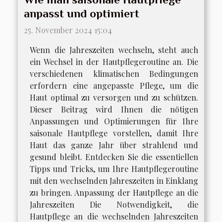
anpasst und optimiert
25. November 2024 15:04
Wenn die Jahreszeiten wechseln, steht auch
ein Wechsel in der Hautpflegeroutine an. Die
verschiedenen klimatischen Bedingungen
erfordern eine angepasste Pflege, um die
Haut optimal zu versorgen und zu schützen.
Dieser Beitrag wird Ihnen die nötigen
Anpassungen und Optimierungen für Ihre
saisonale Hautpflege vorstellen, damit Ihre
Haut das ganze Jahr über strahlend und
gesund bleibt. Entdecken Sie die essentiellen
Tipps und Tricks, um Ihre Hautpflegeroutine
mit den wechselnden Jahreszeiten in Einklang
zu bringen. Anpassung der Hautpflege an die
Jahreszeiten Die Notwendigkeit, die
Hautpflege an die wechselnden Jahreszeiten