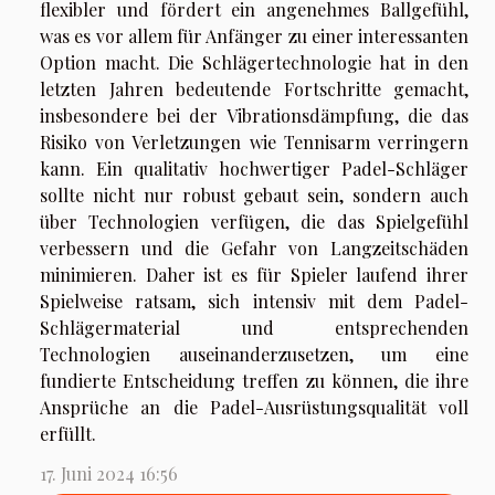
flexibler und fördert ein angenehmes Ballgefühl,
was es vor allem für Anfänger zu einer interessanten
Option macht. Die Schlägertechnologie hat in den
letzten Jahren bedeutende Fortschritte gemacht,
insbesondere bei der Vibrationsdämpfung, die das
Risiko von Verletzungen wie Tennisarm verringern
kann. Ein qualitativ hochwertiger Padel-Schläger
sollte nicht nur robust gebaut sein, sondern auch
über Technologien verfügen, die das Spielgefühl
verbessern und die Gefahr von Langzeitschäden
minimieren. Daher ist es für Spieler laufend ihrer
Spielweise ratsam, sich intensiv mit dem Padel-
Schlägermaterial und entsprechenden
Technologien auseinanderzusetzen, um eine
fundierte Entscheidung treffen zu können, die ihre
Ansprüche an die Padel-Ausrüstungsqualität voll
erfüllt.
17. Juni 2024 16:56