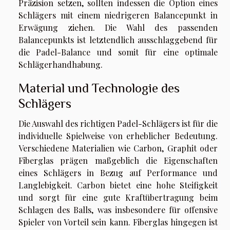
Präzision setzen, sollten indessen die Option eines
Schlägers mit einem niedrigeren Balancepunkt in
Erwägung ziehen. Die Wahl des passenden
Balancepunkts ist letztendlich ausschlaggebend für
die Padel-Balance und somit für eine optimale
Schlägerhandhabung.
Material und Technologie des
Schlägers
Die Auswahl des richtigen Padel-Schlägers ist für die
individuelle Spielweise von erheblicher Bedeutung.
Verschiedene Materialien wie Carbon, Graphit oder
Fiberglas prägen maßgeblich die Eigenschaften
eines Schlägers in Bezug auf Performance und
Langlebigkeit. Carbon bietet eine hohe Steifigkeit
und sorgt für eine gute Kraftübertragung beim
Schlagen des Balls, was insbesondere für offensive
Spieler von Vorteil sein kann. Fiberglas hingegen ist