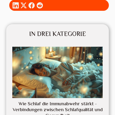
IN DREI KATEGORIE
Wie Schlaf die Immunabwehr stärkt -
Verbindungen zwischen Schlafqualität und