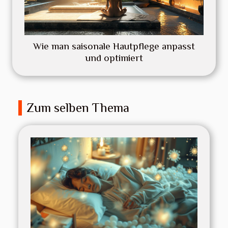
Wie man saisonale Hautpflege anpasst
und optimiert
Zum selben Thema