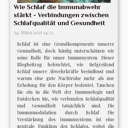
Wie Schlaf die Immunabwehr
stärkt - Verbindungen zwischen
Schlafqualität und Gesundheit
24. März 2025 14:22
Schlaf ist eine Grundkomponente unserer
Gesundheit, doch häufig unterschätzen wir
seine Rolle für unser Immunsystem. Dieser
Blogbeitrag beleuchtet, wie tiefgreifend
Schlaf unsere Abwehrkräfte beeinflusst und
warum eine gute Nachtruhe mehr als nur
Erholung für den Körper bedeutet. Tauchen
Sie ein in die Welt der Immunologie und
Entdecken Sie, wie verbunden Schlafqualität
und Gesundheit tatsächlich sind. Die
Immunmodulation durch Schlaf Die
Verstärkung des Immunsystems ist eine
zentrale Funktion des Schlafes, wobei die