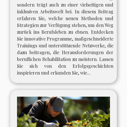
sondern trägt auch zu einer vielseitigen und
inklusiven Arbeitswelt bei. In diesem Beitrag
erfahren Sie, welche neuen Methoden und
Strategien zur Verfügung stehen, um den Weg
zurück ins Berufsleben zu ebnen. Entdecken
Sie innovative Programme, maßgeschneiderte
Trainings und unterstützende Netzwerke, die
dazu beitragen, die Herausforderungen der
beruflichen Rehabilitation zu meistern. Lassen
Sie sich von den Erfolgsgeschichten
inspirieren und erkunden Sie, wie...